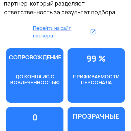
ПОЛНЫЙ
ДО 50%
АУТСОРСИНГ
НА
БУХГАЛТЕРИИ
БУХГАЛТЕРСКИХ
РАСХОДАХ
ЗАО "БАНК РРБ"
Закрытое акционерное общество «Банк
роста и развития бизнеса» – современный
банк, который поддерживает рост и