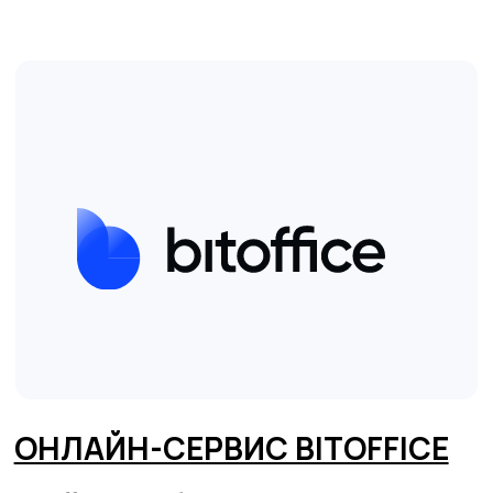
ОНЛАЙН-СЕРВИС BITOFFICE
BitOffice
– это бесплатный онлайн-сервис
по подготовке полного комплекта
документов для регистрации ИП, ООО и ЧУП
в Беларуси, а также для осуществления
бесшовного перехода из ИП в ООО или ЧУП.
За всё время существования сервиса он
помог открыть свыше 15 тысяч бизнесов по
всей стране. BitOffice доступен абсолютно
бесплатно для всех желающих, без
лимитов, без регистрации и без ввода
платежных данных.
Перейти на сайт
парнера
АБСОЛЮТНО
ПОЛНОСТЬЮ