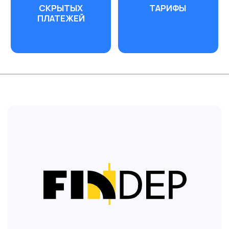
развитие бизнеса и частных клиентов,
подстраиваясь под ритм каждого клиента.
В Банке РРБ можно:
🔹 Разместить вклад
🔹 Открыть счёт, подключить расчётно-
кассовое обслуживание, эквайринг
🔹 Оформить лизинг
🔹 Осуществить платежи и валютно-
обменные операции, а также другие
кассовые операции
🔹 Оформить банковскую платёжную карту
🔹 Оформить кредит, в т. ч. онлайн
🔹 Воспользоваться сейфом для хранения
ценностей
🔹 Провести международные платежи
🔹 И другие банковские услуги
Банк РРБ – это про:
🔁 Адаптивность — реагирует гибко,
предлагает то, что нужно именно вам.