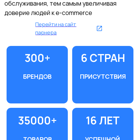
кадров благодаря искренней
вовлеченности команды.
Компания предлагает
не просто поиск
резюме, а комплексное решение: глубокий
анализ потребностей, поиск по
специализированным базам и "тихому
рынку", проверку компетенций, организацию
собеседований, помощь в оформлении и,
самое главное, активную поддержку
новичка и компании на всех этапах
испытательного срока. Дополнительно
доступны разработка регламентов и HR-
консалтинг.
«Kadrosfera»
ценят за искреннее участие в
успехе клиента, глубокое понимание рынка
труда, оперативность и прозрачность
условий. Это не просто агентство, а
партнер, который разделяет
ответственность за результат подбора.