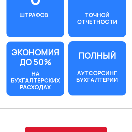
прозрачными условиями для поддержки и
развития малого и среднего
предпринимательства.
Сегодня наиболее популярными
решениями банка для малого и среднего
бизнеса являются:
-
онлайн-кредиты
для бизнеса
-
эквайринг
под потребности бизнеса:
торговый, интернет и мобильный, смарт-
кассы и, конечно же, бесплатные БелВЭБ
Перейти на сайт
Кассы.
парнера
КОМПЛЕКСНОЕ
ЭФФЕКТИВНОЕ
ПРЕДЛОЖЕНИЕ
УПРАВЛЕНИЕ
БАНКОВСКИХ
БИЗНЕСОМ
УСЛУГ