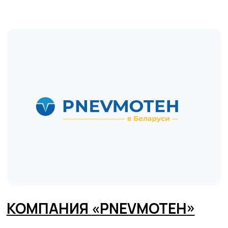
обслуживания, тем самым увеличивая
доверие людей к e-commerce
Перейти на сайт
парнера
300+
6 СТРАН
БРЕНДОВ
ПРИСУТСТВИЯ
35000+
16 ЛЕТ
ТОВАРОВ
УСПЕШНОЙ
НА САЙТЕ
РАБОТЫ