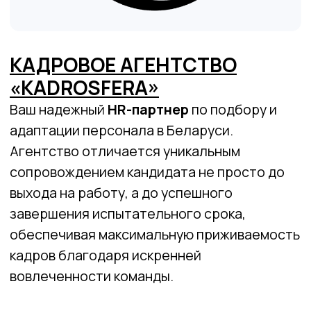
КОМПАНИЯ «FINDEP»
ЗАО «Финансовая независимость»
(«FinDep») — надежный партнер по
комплексному бухгалтерскому аутсорсингу
для бизнеса в Беларуси. Компания берет на
себя полное ведение бухгалтерии и
налоговой отчетности, гарантируя
законность и освобождая клиентов от
финансовых рисков.
Компания предлагает
не разовые услуги, а
полноценное бухгалтерское