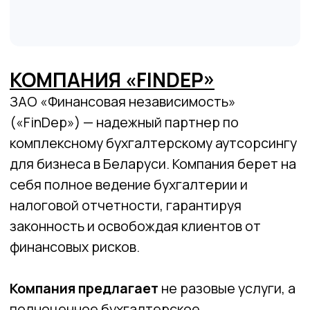
🙌 Клиентоориентированность — на первом
месте клиент.
🤝 Партнёрство — помогает бизнесу расти --
шаг за шагом.
🔒 Доверие — честно, прозрачно, надёжно.
🚀 Инновации — простые финансы с
помощью технологий.
Перейти на сайт
парнера
КРЕДИТЫ
ВКЛАДЫ
СТАВКА ОТ 9,99%,
В BYN, USD,
НА ЛЮБЫЕ ЦЕЛИ
EUR, RUB
РРБ-КЛУБ
ЭКВАЙРИНГ