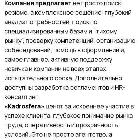
сопровождение: от расчета зарплат и
налогов до сдачи отчетности и
консультаций. Дополнительно доступны
проверка и восстановление учета.
«FinDep»
ценят за профессионализм,
точное соблюдение сроков и
индивидуальный подход. Это выгодное и
спокойное решение для
предпринимателей, предпочитающих
сосредоточиться на развитии бизнеса, а не
Перейти на сайт
на цифрах.
парнера
0
ГАРАНТИЯ
ШТРАФОВ
ТОЧНОЙ
ОТЧЕТНОСТИ
ЭКОНОМИЯ