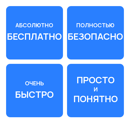
КОМПАНИЯ
«
PNEVMOTEH
»
Это специализированный интернет-
магазин компрессорного, пневматического
и строительного оборудования. Мы не
просто продаём оборудование, мы
сопровождаем клиента на каждом этапе: от
подбора и поставки до пусконаладки и
дальнейшего обслуживания
Миссия
— быть лучшими в своем деле и
продавать не товар. а образ жизни,
проявляя заботу и решая боль клиента
Цель компании
— обеспечить людей в
странах СНГ большим выбором
пневмооборудования в широком ценовом
диапазоне с гарантией качества,
сопровождая высоким уровнем