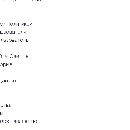
щей Политикой
ьзователя.
ользователь
ту. Сайт не
торые
данных,
ьства
ты
едоставляет по