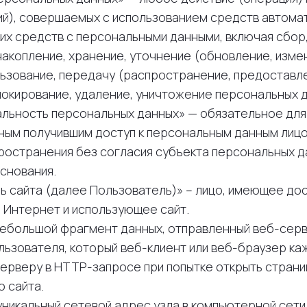
ий), совершаемых с использованием средств автомат
их средств с персональными данными, включая сбор,
накопление, хранение, уточнение (обновление, изме
льзование, передачу (распространение, предоставле
локирование, удаление, уничтожение персональных 
циальность персональных данных» — обязательное дл
ным получившим доступ к персональным данным лиц
пространения без согласия субъекта персональных д
снования.
ель сайта (далее Пользователь)» – лицо, имеющее дост
 Интернет и использующее сайт.
— небольшой фрагмент данных, отправленный веб-сер
льзователя, который веб-клиент или веб-браузер ка
ерверу в HTTP-запросе при попытке открыть страни
 сайта.
 — уникальный сетевой адрес узла в компьютерной сет