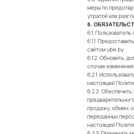
меры по предотвр
утратой или разг
6. ОБЯЗАТЕЛЬС
6.1. Пользователь 
6.1.1. Предостав
сайтом ube.by.
6.1.2. Обновить,
случае изменения
6.2.1. Использова
настоящей Полити
6.2.2. Обеспечить
предварительного
продажу, обмен, 
переданных персон
настоящей Полити
6.2.3. Принимать