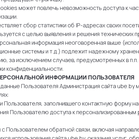
 cookies может повлечь невозможность доступа к час
зации.
ществляет сбор статистики об IP-адресах своих посе
ьзуется с целью выявления и решения технических п
персональная информация неоговоренная выше (испо
ционные системы и т.д.) подлежит надежному хранен
, за исключением случаев, предусмотренных в п.п. 5.
ки конфиденциальности.
 ПЕРСОНАЛЬНОЙ ИНФОРМАЦИИ ПОЛЬЗОВАТЕЛЯ
е данные Пользователя Администрация сайта ube.by 
лях:
ции Пользователя, заполнившего контактную форму на 
ления Пользователю доступа к персонализированным
ия с Пользователем обратной связи, включая направ
хся использования сайта ube.by, оказания услуг, об