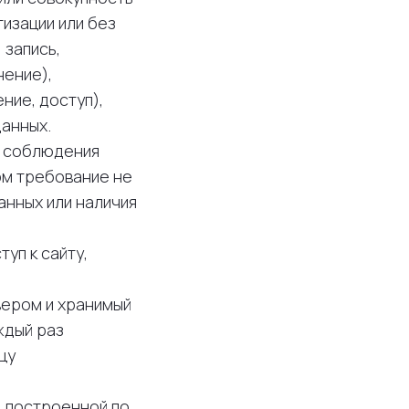
изации или без
 запись,
нение),
ние, доступ),
данных.
я соблюдения
ом требование не
анных или наличия
уп к сайту,
вером и хранимый
ждый раз
цу
и, построенной по