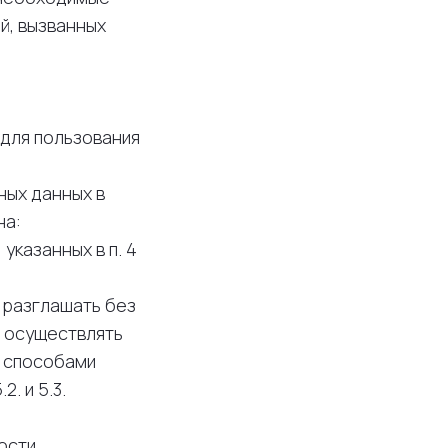
й, вызванных
 для пользования
ных данных в
на:
указанных в п. 4
 разглашать без
е осуществлять
и способами
. и 5.3.
ости