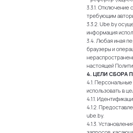
3.3.1. Отключение
требующим автори
3.3.2. Ube.by осу
информация испол
3.4. Любая иная 
браузеры и опера
нераспространению
настоящей Полити
4. ЦЕЛИ СБОРА
4.1. Персональны
использовать в це
4.1.1. Идентифика
4.1.2. Предостав
ube.by.
4.1.3. Установлен
запросов, касающи