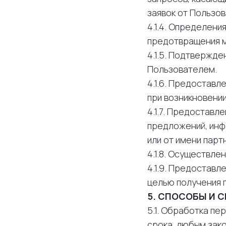
заявок от Пользов
4.1.4. Определен
предотвращения 
4.1.5. Подтвержд
Пользователем.
4.1.6. Предостав
при возникновении
4.1.7. Предоставл
предложений, инфо
или от имени парт
4.1.8. Осуществле
4.1.9. Предоставл
целью получения п
5. СПОСОБЫ И 
5.1. Обработка п
срока, любым зак