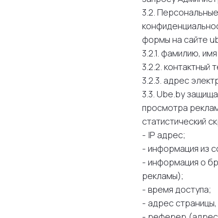
3.2. Персональны
конфиденциальнос
формы на сайте u
3.2.1. фамилию, им
3.2.2. контактный
3.2.3. адрес элект
3.3. Ube.by защи
просмотра реклам
статистический ск
- IP адрес;
- информация из c
- информация о бр
рекламы);
- время доступа;
- адрес страницы
- реферер (адрес