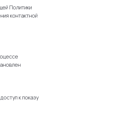
щей Политики
ния контактной
роцессе
тановлен
доступ к показу