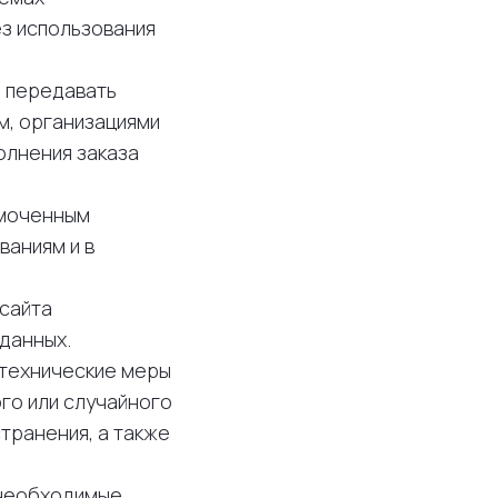
ез использования
е передавать
м, организациями
олнения заказа
омоченным
ваниям и в
 сайта
данных.
 технические меры
го или случайного
транения, а также
 необходимые