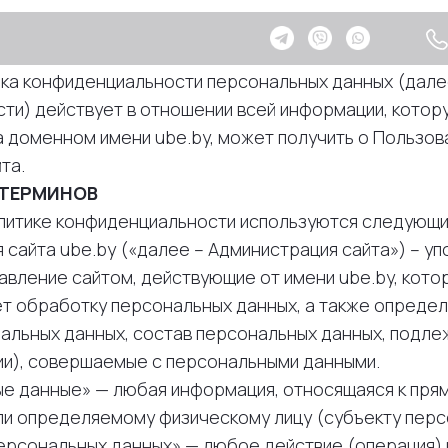
+375 (2
ка конфиденциальности персональных данных (дале
ти) действует в отношении всей информации, котору
 доменном имени ube.by, может получить о Пользов
та.
 ТЕРМИНОВ
Политике конфиденциальности используются следующ
ция сайта ube.by («далее – Администрация сайта») – 
авление сайтом, действующие от имени ube.by, кото
ет обработку персональных данных, а также определ
альных данных, состав персональных данных, подле
ии), совершаемые с персональными данными.
ные данные» — любая информация, относящаяся к пря
и определяемому физическому лицу (субъекту перс
 персональных данных» — любое действие (операция)