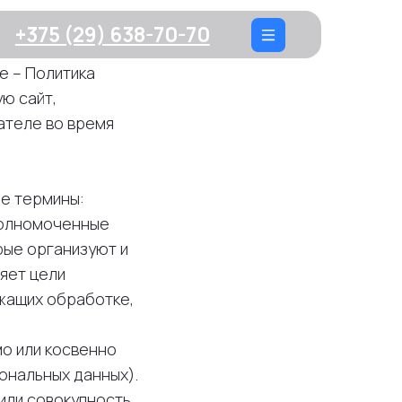
9) 638-70-70
е – Политика
ю сайт,
ателе во время
ие термины:
уполномоченные
рые организуют и
яет цели
жащих обработке,
мо или косвенно
ональных данных).
 или совокупность