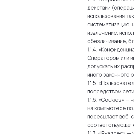
действий (операц
использования так
систематизацию, 
извлечение, испо
обезличивание, б
1.1.4. «Конфиден
Оператором или и
допускать их рас
иного законного о
1.1.5. «Пользоват
посредством сети
1.1.6. «Cookies» 
на компьютере по
пересылает веб-с
соответствующего
1.1.7. «IP-адрес»