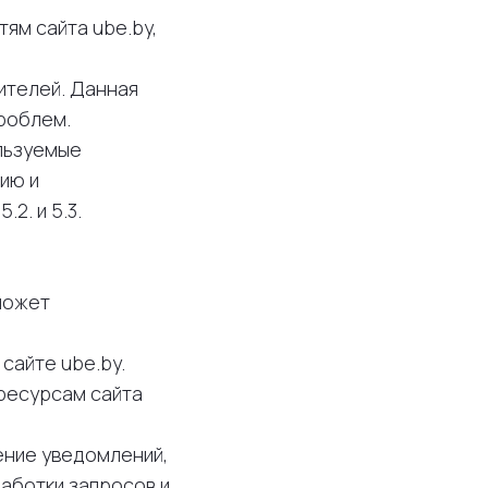
тям сайта ube.by,
тителей. Данная
роблем.
льзуемые
ию и
2. и 5.3.
может
сайте ube.by.
 ресурсам сайта
ление уведомлений,
работки запросов и