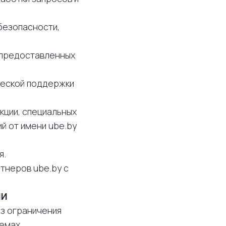
безопасности,
, предоставленных
ческой поддержки
кции, специальных
й от имени ube.by
я.
ртнеров ube.by с
ИИ
ез ограничения
темах