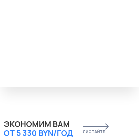
1,3 руб/день
6 месяцев
экономия 10%
45 BYN/мес
1,5 руб/день
3 месяца
без скидки
50 BYN/мес
1,7 руб/день
условия аренды
корреспонденция:
Сбор и хранение: забираем вашу почту и доставляем в головной офис
(самовывоз).
Сканирование: по запросу вскрываем письма и отправляем скан на email/
мессенджер.
Досыл: если нет возможности забрать корреспонденцию — перешлём её на ваш
адрес.
никаких доплат:
Мы, как ООО, полностью берём на себя коммунальные платежи и все налоги.
подтверждение для гос. структур:
По официальному запросу оперативно подтвердим, что ваша компания
зарегистрирована у нас.