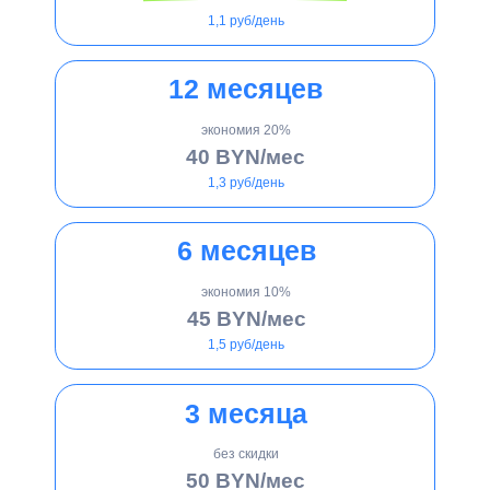
подтверждение для гос. структур:
По официальному запросу оперативно подтвердим, что ваша компания
зарегистрирована у нас.
полезные материалы в подарок:
чек-лист для построения сильного отдела продаж и по работе с
дебиторкой,
инструкция по регистрации юридического лица.
забронировать адрес
VIp-тариф
120 BYN
за месяц
3,95 руб/день
Период оплаты - 12 месяцев
дополнительно включены:
доступ в помещение:
До двух визитов в неделю — приходите поработать, провести встречу или
мероприятие.
личная доставка писем:
Раз в неделю привозим всю полученную корреспонденцию лично вам в руки.
нашли