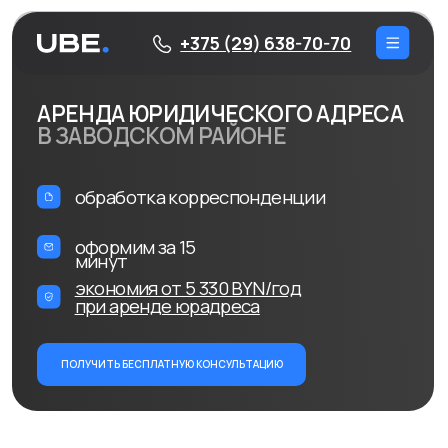
+375 (29) 638-70-70
АРЕНДА ЮРИДИЧЕСКОГО АДРЕСА
В ЗАВОДСКОМ РАЙОНЕ
обработка корреспонденции
оформим за 15
минут
экономия от 5 330 BYN/год
при аренде юрадреса
ПОЛУЧИТЬ БЕСПЛАТНУЮ КОНСУЛЬТАЦИЮ
ЗАВОДСКОЙ РАЙОН
Заводской район — это один из крупных индустриальных
районов Минска, где сосредоточены производственные
предприятия и склады. Однако это не мешает этому
району быть привлекательным для бизнеса,