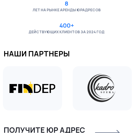
8
ЗА 15 МИНУТ!
ЛИСТАЙТЕ
ЛЕТ НА РЫНКЕ АРЕНДЫ ЮРАДРЕСОВ
400+
ОТПРАВЛЯЕТЕ ЗАЯВКУ
РЕГИСТРИРУЕТ
2
1
ДЕЙСТВУЮЩИХ КЛИЕНТОВ ЗА 2024 ГОД
(ЕСЛИ НУЖНО)
Мы свяжемся с вами для уточнения
Предоставим материалы и шабл
района и срока аренды (3–24 месяца).
оформления юрлица, подскажем 
выгодными условиями, и подска
бухгалтерии.
тарифы, которые вас
порадуют
24 месяца
-30%
35 BYN/мес
1,1 руб/день
12 месяцев