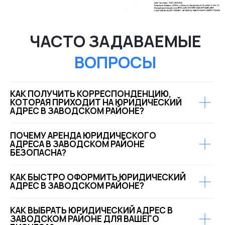
КАК ПОЛУЧИТЬ КОРРЕСПОНДЕНЦИЮ,
КОТОРАЯ ПРИХОДИТ НА ЮРИДИЧЕСКИЙ
АДРЕС В ЗАВОДСКОМ РАЙОНЕ?
ГОТОВЫ ОТВЕТИТЬ
НА ВСЕ ВАШИ ВОПРОСЫ
ПОЧЕМУ АРЕНДА ЮРИДИЧЕСКОГО
АДРЕСА В ЗАВОДСКОМ РАЙОНЕ
БЕЗОПАСНА?
Номер телефона
Почта
+375 (29) 638-70-70
INFO@UBE.BY
КАК БЫСТРО ОФОРМИТЬ ЮРИДИЧЕСКИЙ
АДРЕС В ЗАВОДСКОМ РАЙОНЕ?
Адрес
МИНСК, ПР. ДЗЕРЖИНСКОГО 3Б, ОФИС 52
КАК ВЫБРАТЬ ЮРИДИЧЕСКИЙ АДРЕС В
ЗАВОДСКОМ РАЙОНЕ ДЛЯ ВАШЕГО