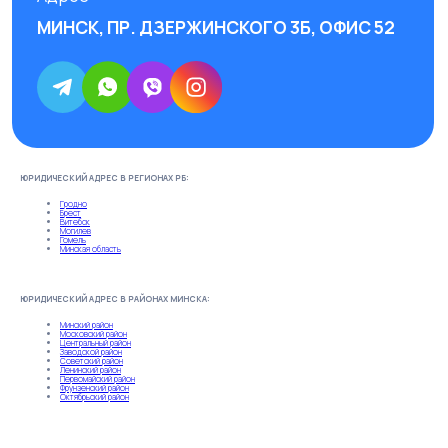
ЮРИДИЧЕСКИЙ АДРЕС В РЕГИОНАХ РБ:
Гродно
Брест
Витебск
Могилев
Гомель
Минская область
ЮРИДИЧЕСКИЙ АДРЕС В РАЙОНАХ МИНСКА:
Минский район
Московский район
Центральный район
Заводской район
Советский район
Ленинский район
Первомайский район
Фрунзенский район
Октябрьский район