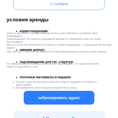
Оставьте заявку —
дешевле?
покажем, почему у нас
выгоднее
забронировать адрес
ОПЛАТИТЕ ЮР АДРЕС НА ГОД И
ПОЛУЧИТЕ АВТОРСКИЙ ОНЛАЙН-КУРС
ДЛЯ СОБСТВЕННИКОВ БИЗНЕСА
В ПОДАРОК
Автор курса: Михальский Сергей -
предриниматель с 18-летним опытом,
владелец 4-х успешных компаний
Какие знания вам даст и чему
научит данный курс:
как правильно делегировать обязанности;
как перестать быть в своей компании "решателем
всех проблем";
как привести сотрудников к системности;
и покажет, как разгрузиться вам/руководителю/
собственнику