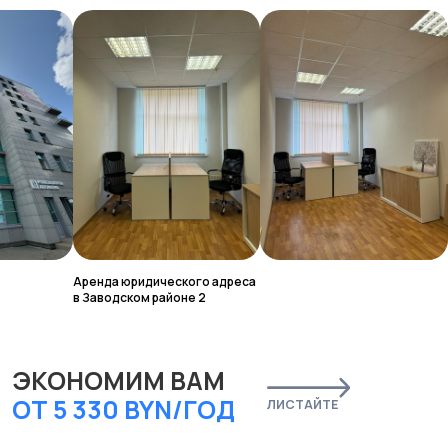
ЭКОНОМИМ ВАМ
ОТ 5 330 BYN/ГОД
ЛИСТАЙТЕ
ВЫ НЕ ПЛАТИТЕ
ВЫ НЕ ПЛАТИТЕ ЗА
НЕДВИЖИМОСТ
КОММУНАЛКУ
ЭКОНОМИЯ:
от 1200 BYN/год
от 500 BYN/г
ЭКОНОМИЯ:
Аренда юридического адреса
в Заводском районе 2
ПОЧЕМУ ВЫБИРАЮТ
ЮРАДРЕСА UBE.BY