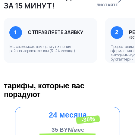
экономия 20%
40 BYN/мес
1,3 руб/день
6 месяцев
экономия 10%
45 BYN/мес
1,5 руб/день
3 месяца
без скидки
50 BYN/мес
1,7 руб/день
условия аренды
корреспонденция:
Сбор и хранение: забираем вашу почту и доставляем в головной офис
(самовывоз).
Сканирование: по запросу вскрываем письма и отправляем скан на email/
мессенджер.
Досыл: если нет возможности забрать корреспонденцию — перешлём её на ваш
адрес.
никаких доплат:
Мы, как ООО, полностью берём на себя коммунальные платежи и все налоги.